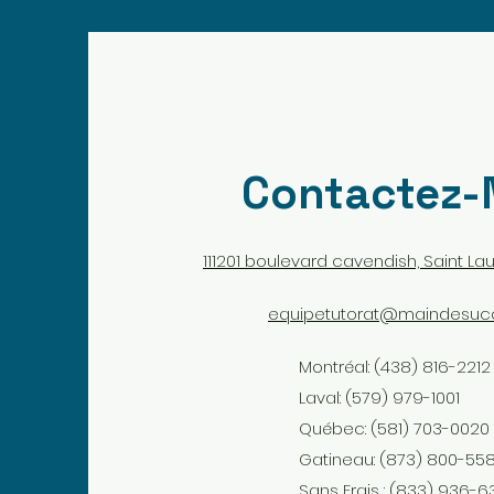
Contactez-
111201 boulevard cavendish, Saint Lau
equipetutorat@maindesuc
Montréal: (438) 816-2212
Laval:
(579) 979-1001
Québec:
(581) 703-0020
Gatineau:
(873) 800-55
Sans Frais :
(833) 936-6