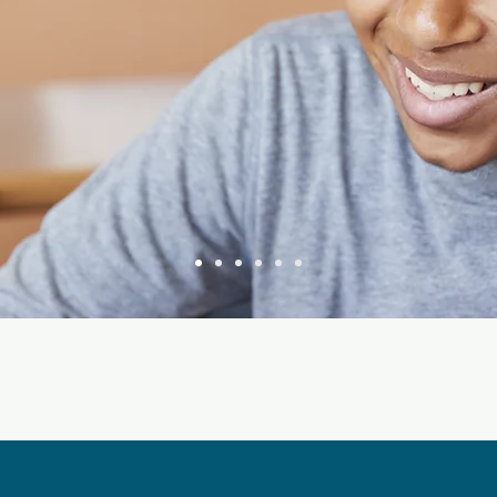
la pédagogie ont été efficaces et bénéfiques. Ma fille a pu
forte sec. 4 cette année. L’enseignement du tuteur Israël l
Elle a pu finir dans les temps son examen et sans hésiter 
>