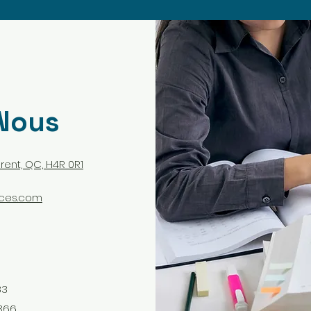
Nous
rent, QC, H4R 0R1
ces.com
83
366