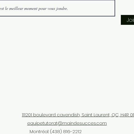
Jo
111201 boulevard cavendish, Saint Laurent, QC, H4R 0
equipetutorat@maindesucces.com
Montréal: (438) 816-2212