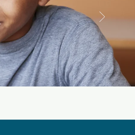
 débloqué enfin
’aidera ainsi
dans les