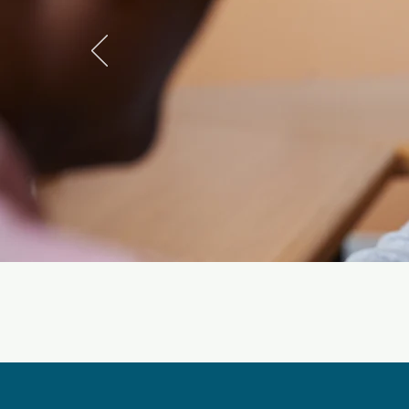
<<
Les explications et 
ce qui n’allait pas en math 
pour les années suivantes. 
>
questions demandées.