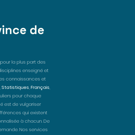
vince de
our la plus part des
sciplines enseigné et
 les connaissances et
,
Statistiques
,
Français
,
culiers pour chaque
té est de vulgariser
ifférences qui existent
onnalisée à chacun. De
 demande. Nos services