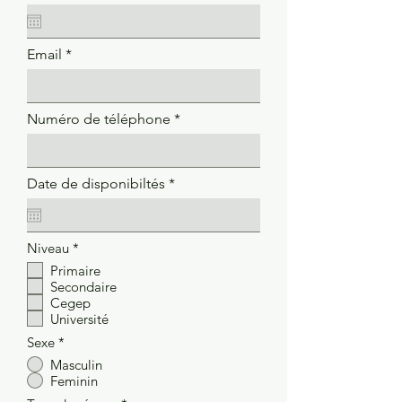
Email
Numéro de téléphone
r
Date de disponibiltés
*
e
q
u
i
O
Niveau
*
r
b
e
Primaire
l
d
Secondaire
i
g
Cegep
a
Université
t
o
Sexe
*
i
Masculin
r
Feminin
e