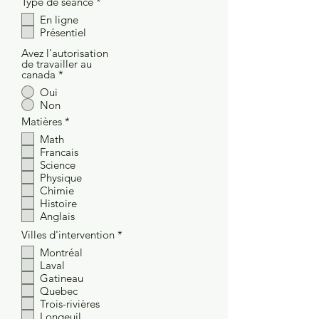
O
Type de séance
*
b
En ligne
l
Présentiel
i
g
Avez l'autorisation
a
de travailler au
t
canada
*
o
i
Oui
r
Non
e
O
Matières
*
b
Math
l
Francais
i
g
Science
a
Physique
t
Chimie
o
Histoire
i
Anglais
r
e
O
Villes d'intervention
*
b
Montréal
l
Laval
i
g
Gatineau
a
Quebec
t
Trois-rivières
o
Longeuil