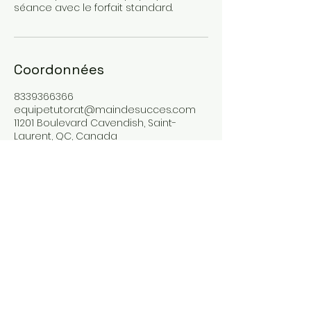
séance avec le forfait standard.
Coordonnées
8339366366
equipetutorat@maindesucces.com
11201 Boulevard Cavendish, Saint-
Laurent, QC, Canada
111201 boulevard cavendish, Saint Laurent,
QC, H4R 0R1
equipetutorat@maindesucces.com
Montréal: (438) 816-2212